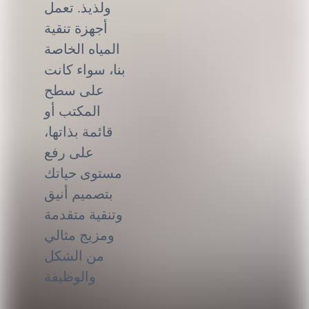
ولذيذ. تعمل
أجهزة تنقية
المياه الخاصة
بنا، سواء كانت
على سطح
المكتب أو
قائمة بذاتها،
على رفع
مستوى حياتك
بتصميم أنيق
وتنقية متقدمة
ومزيج مثالي
من الشكل
والوظيفة