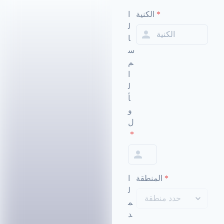
*
الكنية
ا
ل
ا
س
م
ا
ل
أ
و
ل
*
*
المنطقة
ا
ل
م
د