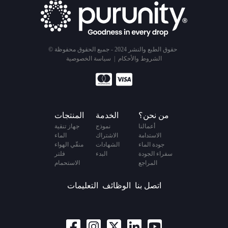
© حقوق الطبع والنشر 2024 - جميع الحقوق محفوظة
الشروط والأحكام
|
سياسة الخصوصية
من نحن؟
الخدمة
المنتجات
أعمالنا
نموذج
جهاز تنقية
الاستدامة
الاشتراك
الماء
جودة الماء
الشهادات
منقّي الهواء
سفراء الجودة
البدء
فلتر
المراجع
الاستحمام
اتصل بنا
الوظائف
التعليمات