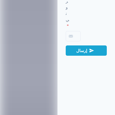
ر
و
ن
ي
*
إرسال