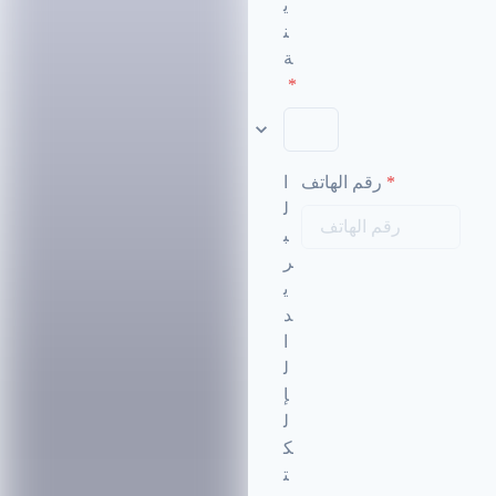
ي
ن
ة
*
*
رقم الهاتف
ا
ل
ب
ر
ي
د
ا
ل
إ
ل
ك
ت