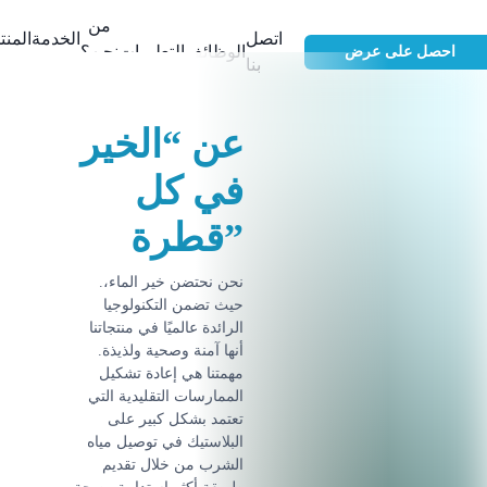
من
اتصل
الخدمة
المن
الوظائف
التعليمات
نحن؟
احصل على عرض
بنا
عن “الخير
في كل
قطرة”
.نحن نحتضن خير الماء،
حيث تضمن التكنولوجيا
الرائدة عالميًا في منتجاتنا
أنها آمنة وصحية ولذيذة.
مهمتنا هي إعادة تشكيل
الممارسات التقليدية التي
تعتمد بشكل كبير على
البلاستيك في توصيل مياه
الشرب من خلال تقديم