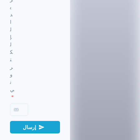
ي
د
ا
ل
إ
ل
ك
ت
ر
و
ن
ي
*
إرسال