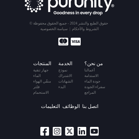
© حقوق الطبع والنشر 2024 - جميع الحقوق محفوظة
الشروط والأحكام
|
سياسة الخصوصية
من نحن؟
الخدمة
المنتجات
أعمالنا
نموذج
جهاز تنقية
الاستدامة
الاشتراك
الماء
جودة الماء
الشهادات
منقّي الهواء
سفراء الجودة
البدء
فلتر
المراجع
الاستحمام
اتصل بنا
الوظائف
التعليمات