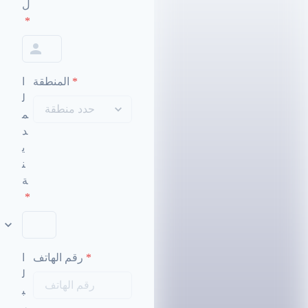
ل
*
*
المنطقة
ا
ل
م
د
ي
ن
ة
*
*
رقم الهاتف
ا
ل
ب
ر