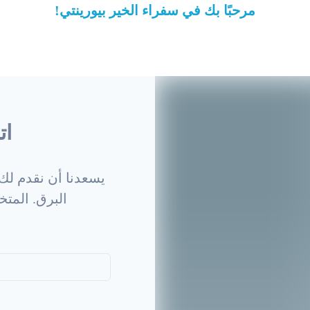
!مرحبًا بك في سفراء الخير بيورينتي
ات
البرق. المت